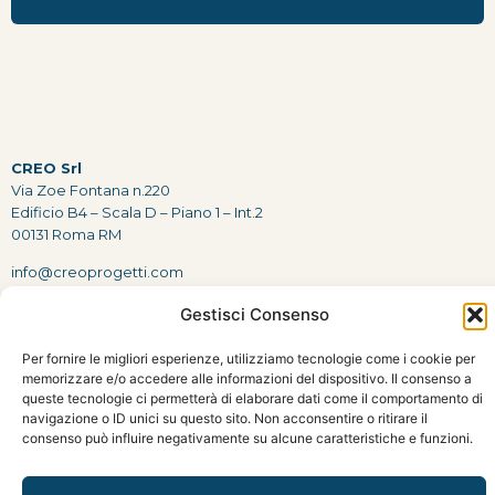
CREO Srl
Via Zoe Fontana n.220
Edificio B4 – Scala D – Piano 1 – Int.2
00131 Roma RM
info@creoprogetti.com
0697606849
Gestisci Consenso
Seguici
Facebook
|
Instagram
|
Linkedin
Per fornire le migliori esperienze, utilizziamo tecnologie come i cookie per
memorizzare e/o accedere alle informazioni del dispositivo. Il consenso a
queste tecnologie ci permetterà di elaborare dati come il comportamento di
Dichiarazioni sulla Privacy
|
Politiche dei Cookie
navigazione o ID unici su questo sito. Non acconsentire o ritirare il
consenso può influire negativamente su alcune caratteristiche e funzioni.
© 2025 CREO Srl
Designed by
Mentora Agency