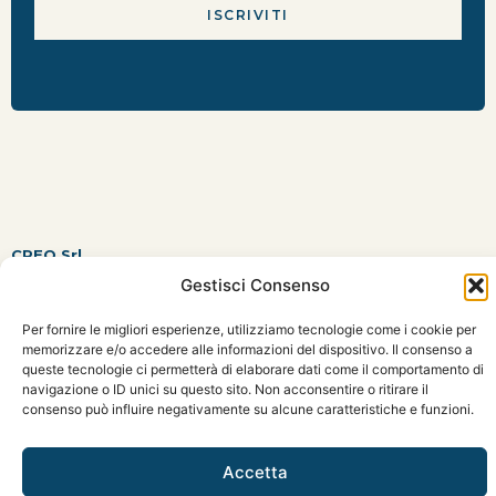
CREO Srl
Via Zoe Fontana n.220
Gestisci Consenso
Edificio B4 – Scala D – Piano 1 – Int.2
00131 Roma RM
Per fornire le migliori esperienze, utilizziamo tecnologie come i cookie per
memorizzare e/o accedere alle informazioni del dispositivo. Il consenso a
info@creoprogetti.com
queste tecnologie ci permetterà di elaborare dati come il comportamento di
0697606849
navigazione o ID unici su questo sito. Non acconsentire o ritirare il
Seguici
consenso può influire negativamente su alcune caratteristiche e funzioni.
Facebook
|
Instagram
|
Linkedin
Accetta
Dichiarazioni sulla Privacy
|
Politiche dei Cookie