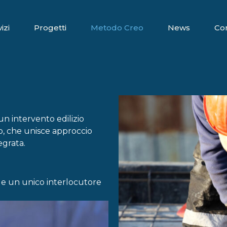
izi
Progetti
Metodo Creo
News
Con
un intervento edilizio
o, che unisce approccio
grata.
ari e un unico interlocutore