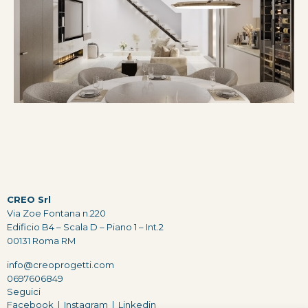
CREO Srl
Via Zoe Fontana n.220
Edificio B4 – Scala D – Piano 1 – Int.2
00131 Roma RM
info@creoprogetti.com
0697606849
Seguici
Facebook
|
Instagram
|
Linkedin